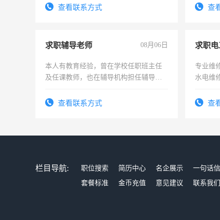
查看联系方式
查
求职辅导老师
08月06日
求职电
本人有教育经验，曾在学校任职班主任
专业维
及任课教师，也在辅导机构担任辅导教
水电维
师，求周一至周五辅导老师的工作
查看联系方式
查
栏目导航:
职位搜索
简历中心
名企展示
一句话
套餐标准
金币充值
意见建议
联系我