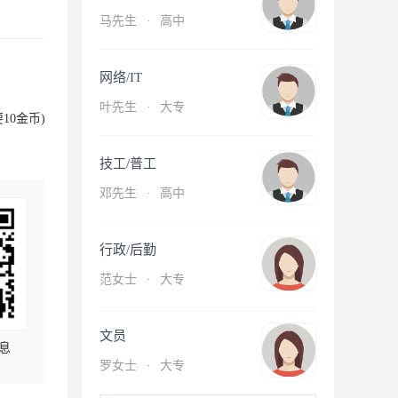
马先生
·
高中
网络/IT
叶先生
·
大专
10金币)
技工/普工
邓先生
·
高中
行政/后勤
范女士
·
大专
文员
息
罗女士
·
大专