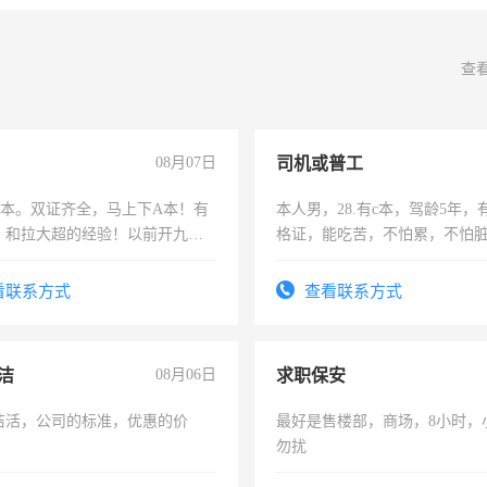
查
08月07日
司机或普工
，B本。双证齐全，马上下A本！有
本人男，28.有c本，驾龄5年，
，和拉大超的经验！以前开九米
格证，能吃苦，不怕累，不怕
土车
实，需求稳定工作一份，保险
看联系方式
查看联系方式
洁
08月06日
求职保安
洁活，公司的标准，优惠的价
最好是售楼部，商场，8小时，
勿扰