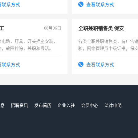
看联系方式
查看联系方式
工
08月06日
全职兼职销售类 保安
修电路，灯具，开关插座安装，
各类全职兼职销售类，有广告
修，故障排除，兼职和零活。
验，网络管理员中级证书，保
队长，形象岗或幼儿园保安，
有高低压电工证和十几年工作
看联系方式
查看联系方式
信息
招聘资讯
发布简历
企业入驻
会员中心
法律申明
们