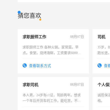
猜您喜欢
求职厨师工作
08月07日
司机
求职厨师工作 各种火锅。家常菜。早
35岁
点。食堂。烧烤海鲜，工资要求6000以
跑长途
上
六，渣
查看联系方式
查
求职司机
08月07日
个人保
本人男，24岁有c1证，驾龄两年。想求
诚揽保
一个年后开货车的工作，能吃苦，不怕
格。
加班。